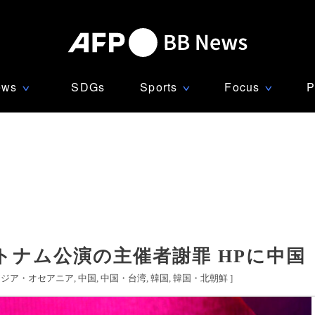
ews
SDGs
Sports
Focus
P
∨
∨
∨
トナム公演の主催者謝罪 HPに中国
アジア・オセアニア
中国
中国・台湾
韓国
韓国・北朝鮮
]