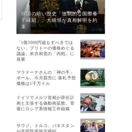
韓国の暗い歴史「強制的な国際養
子縁組」、大統領が真相解明を約
束
「1個3000円超もすべきでは
ない」ブリトーの価格めぐる
議論、米共和党の「内戦」に
発展
マラドーナさんの「神の手」
ボール、今月競売に 落札予想
価格は1千万ドル
段
ドイツでメルツ首相が辞任計
画と主張する偽動画拡散、背
後にロシア系情報工作組織
サウジ、トルコ、パキスタン
が共同防衛協定締結