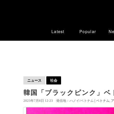
Latest
Popular
N
ニュース
社会
韓国「ブラックピンク」ベ
2023年7月8日 12:23
発信地：ハノイ/ベトナム [
ベトナム