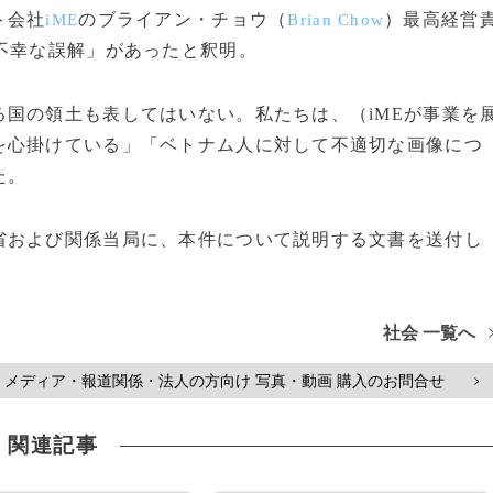
ト会社
のブライアン・チョウ（
）最高経営
iME
Brian Chow
不幸な誤解」があったと釈明。
国の領土も表してはいない。私たちは、（iMEが事業を
を心掛けている」「ベトナム人に対して不適切な画像につ
た。
および関係当局に、本件について説明する文書を送付し
社会 一覧へ
メディア・報道関係・法人の方向け 写真・動画 購入のお問合せ
>
関連記事