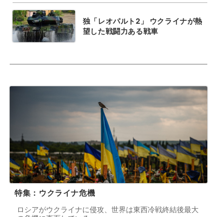
独「レオパルト2」 ウクライナが熱
望した戦闘力ある戦車
特集：ウクライナ危機
ロシアがウクライナに侵攻、世界は東西冷戦終結後最大