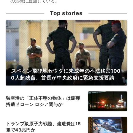
の危機に直面している。
Top stories
スペイン飛び地セウタに未成年の不法移民100
0人超残留、首長が中央政府に緊急支援要請
独空港の「正体不明の物体」は爆弾
搭載ドローン ロシア関与か
トランプ級原子力戦艦、建造費は15
隻で43兆円か