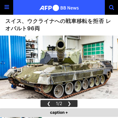
スイス、ウクライナへの戦車移転を拒否 レ
オパルト96両
❮
1/2
❯
caption +