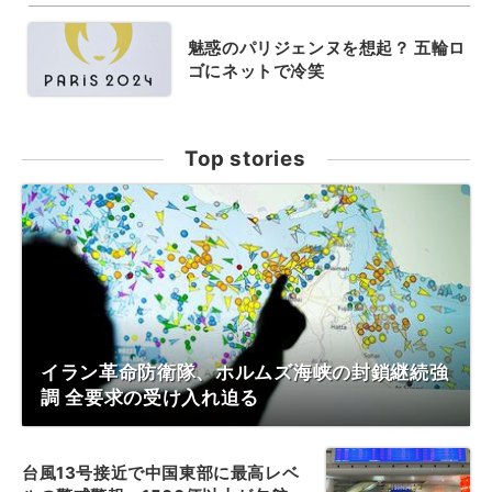
魅惑のパリジェンヌを想起？ 五輪ロ
ゴにネットで冷笑
Top stories
イラン革命防衛隊、ホルムズ海峡の封鎖継続強
調 全要求の受け入れ迫る
台風13号接近で中国東部に最高レベ