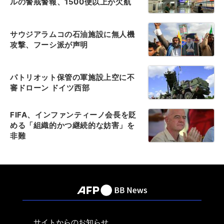
ルの警戒警報、1500便以上が欠航
サウジアラムコの石油施設に無人機
攻撃、フーシ派が声明
パトリオット保管の軍施設上空に不
審ドローン ドイツ西部
FIFA、インファンティーノ会長を貶
める「組織的かつ継続的な妨害」を
非難
サイトからのお知らせ