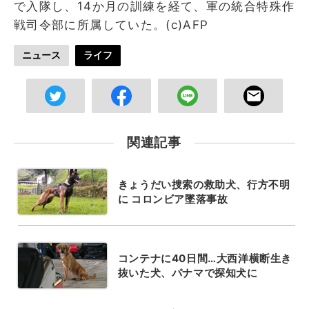
で入隊し、14か月の訓練を経て、軍の統合特殊作
戦司令部に所属していた。(c)AFP
ニュース
ライフ
関連記事
きょうだい捜索の救助犬、行方不明
に コロンビア墜落事故
コンテナに40日間…大西洋横断生き
抜いた犬、パナマで探知犬に