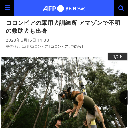
コロンビアの軍用犬訓練所 アマゾンで不明
の救助犬も出身
2023年6月15日 14:33
発信地：ボゴタ/コロンビア [
コロンビア
中南米
]
20
23
24
22
25
10
13
14
16
19
12
15
17
18
21
11
3
4
6
9
2
5
7
8
1
/25
/25
/25
/25
/25
/25
/25
/25
/25
/25
/25
/25
/25
/25
/25
/25
/25
/25
/25
/25
/25
/25
/25
/25
/25