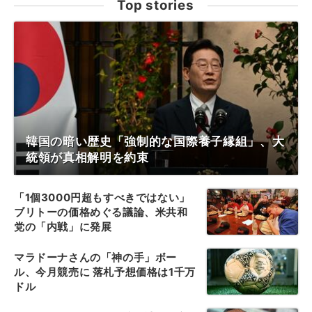
Top stories
韓国の暗い歴史「強制的な国際養子縁組」、大
統領が真相解明を約束
「1個3000円超もすべきではない」
ブリトーの価格めぐる議論、米共和
党の「内戦」に発展
マラドーナさんの「神の手」ボー
ル、今月競売に 落札予想価格は1千万
ドル