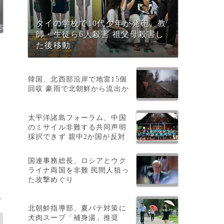
タイの学校で10代少年が発砲、教
師・生徒ら6人殺害 祖父母殺害し
た後移動
韓国、北西部沿岸で地雷15個
回収 豪雨で北朝鮮から流出か
太平洋諸島フォーラム、中国
のミサイル非難する共同声明
採択できず 親中2か国が反対
の
国連事務総長、ロシアとウク
ライナ両国を非難 民間人狙っ
た攻撃めぐり
>
北朝鮮指導部、夏バテ対策に
犬肉スープ「補身湯」推奨