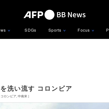
ews
SDGs
Sports
Focus
P
∨
∨
∨
を洗い流す コロンビア
[
コロンビア
中南米
]