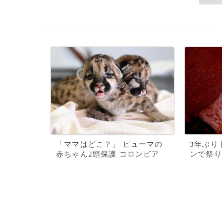
「ママはどこ？」 ピューマの
3年ぶり
赤ちゃん2頭保護 コロンビア
ンで祭り