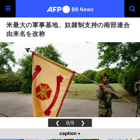
米最大の軍事基地、奴隷制支持の南部連合
由来名を改称
❮
8/9
❯
caption +