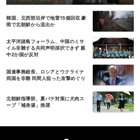
韓国、北西部沿岸で地雷15個回収 豪
雨で北朝鮮から流出か
太平洋諸島フォーラム、中国のミサ
イル非難する共同声明採択できず 親
中2か国が反対
国連事務総長、ロシアとウクライナ
両国を非難 民間人狙った攻撃めぐり
北朝鮮指導部、夏バテ対策に犬肉ス
ープ「補身湯」推奨