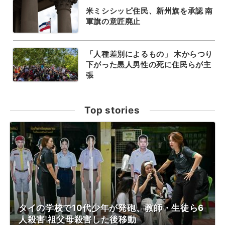
米ミシシッピ住民、新州旗を承認 南
軍旗の意匠廃止
「人種差別によるもの」 木からつり
下がった黒人男性の死に住民らが主
張
Top stories
タイの学校で10代少年が発砲、教師・生徒ら6
人殺害 祖父母殺害した後移動