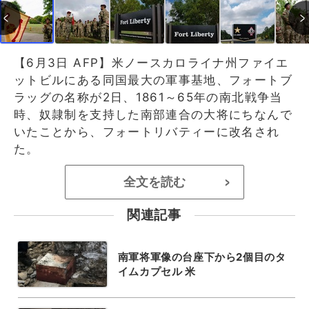
【6月3日 AFP】米ノースカロライナ州ファイエ
ットビルにある同国最大の軍事基地、フォートブ
ラッグの名称が2日、1861～65年の南北戦争当
時、奴隷制を支持した南部連合の大将にちなんで
いたことから、フォートリバティーに改名され
た。
全文を読む
>
関連記事
南軍将軍像の台座下から2個目のタ
イムカプセル 米