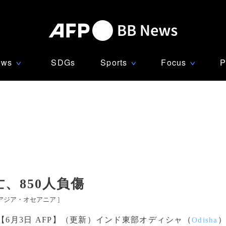
ews
SDGs
Sports
Focus
P
∨
∨
∨
亡、850人負傷
アジア・オセアニア
]
【6月3日 AFP】（更新）インド東部オディシャ（
Odisha