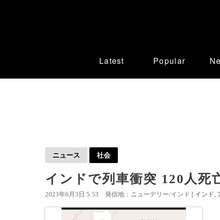
Latest
Popular
N
ニュース
社会
インドで列車衝突 120人死
2023年6月3日 5:53
発信地：ニューデリー/インド [
インド