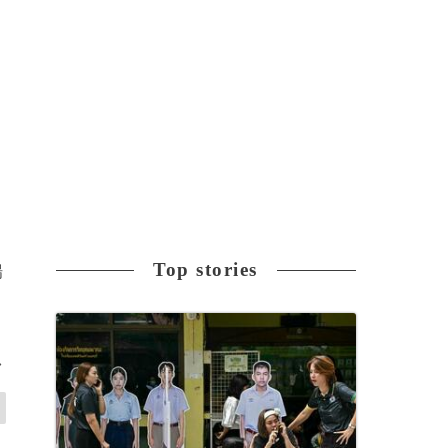
Top stories
場
>