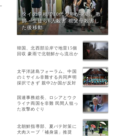
タイの学校で10代少年が発砲、教
師・生徒ら6人殺害 祖父母殺害し
た後移動
韓国、北西部沿岸で地雷15個
回収 豪雨で北朝鮮から流出か
太平洋諸島フォーラム、中国
のミサイル非難する共同声明
採択できず 親中2か国が反対
国連事務総長、ロシアとウク
ライナ両国を非難 民間人狙っ
た攻撃めぐり
北朝鮮指導部、夏バテ対策に
犬肉スープ「補身湯」推奨