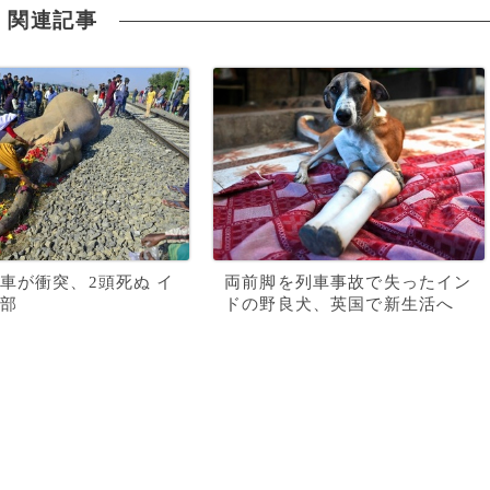
関連記事
車が衝突、2頭死ぬ イ
両前脚を列車事故で失ったイン
部
ドの野良犬、英国で新生活へ