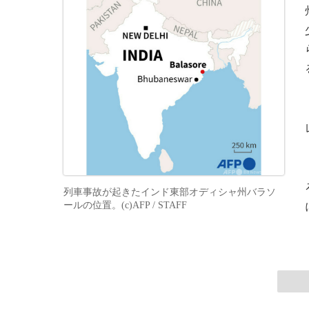
列車事故が起きたインド東部オディシャ州バラソ
ールの位置。(c)AFP / STAFF