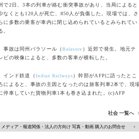
州で2日、3本の列車が絡む衝突事故があり、当局によると
少なくとも120人が死亡、850人が負傷した。現場では、さ
らに多数の乗客が車内に閉じ込められているとみられてい
る。
事故は同州バラソール（
）近郊で発生。地元テ
Balasore
レビの映像によると、多数の客車が横転した。
インド鉄道（
）幹部がAFPに語ったとこ
Indian Railways
ろによると、事故の主因となったのは旅客列車2本で、現
に停車していた貨物列車1本も巻き込まれた。(c)AFP
社会 一覧へ
メディア・報道関係・法人の方向け 写真・動画 購入のお問合せ
>