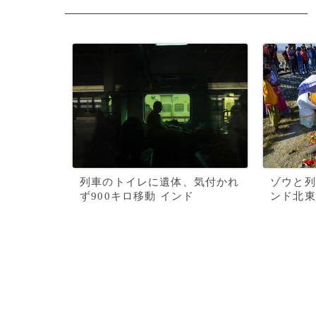
列車のトイレに遺体、気付かれ
ゾウと列
ず900キロ移動 インド
ンド北東