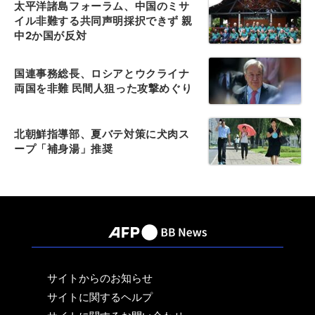
太平洋諸島フォーラム、中国のミサ
イル非難する共同声明採択できず 親
中2か国が反対
国連事務総長、ロシアとウクライナ
両国を非難 民間人狙った攻撃めぐり
北朝鮮指導部、夏バテ対策に犬肉ス
ープ「補身湯」推奨
サイトからのお知らせ
サイトに関するヘルプ