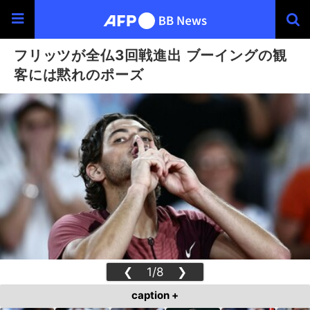
フリッツが全仏3回戦進出 ブーイングの観
客には黙れのポーズ
❮
1/8
❯
caption +