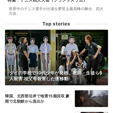
特集：テニス四大大会（グランドスラム）
世界中のテニス選手が出場を夢見る最高峰の舞台、四大
大会。
Top stories
タイの学校で10代少年が発砲、教師・生徒ら6
人殺害 祖父母殺害した後移動
韓国、北西部沿岸で地雷15個回収 豪
雨で北朝鮮から流出か