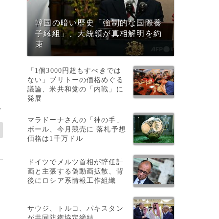
韓国の暗い歴史「強制的な国際養
子縁組」、大統領が真相解明を約
束
「1個3000円超もすべきでは
ない」ブリトーの価格めぐる
議論、米共和党の「内戦」に
発展
>
マラドーナさんの「神の手」
ボール、今月競売に 落札予想
価格は1千万ドル
ドイツでメルツ首相が辞任計
画と主張する偽動画拡散、背
後にロシア系情報工作組織
サウジ、トルコ、パキスタン
が共同防衛協定締結