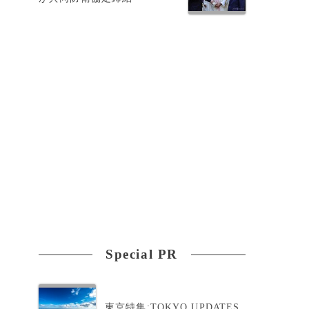
Special PR
東京特集:TOKYO UPDATES