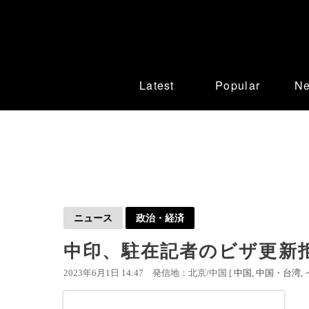
Latest
Popular
N
ニュース
政治・経済
中印、駐在記者のビザ更新
2023年6月1日 14:47
発信地：北京/中国 [
中国
中国・台湾