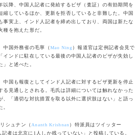
年以降、中国人記者に発給するビザ（査証）の有効期間を
短縮しているほか、更新を拒否していると非難した。中国
も事実上、インド人記者を締め出しており、両国は新たな
火種を抱えた形だ。
中国外務省の毛寧（
）報道官は定例記者会見で
Mao Ning
「インドに駐在している最後の中国人記者のビザが失効し
た」と述べた。
中国も報復としてインド人記者に対するビザ更新を停止
する見通しとされる。毛氏は詳細については触れなかった
が、「適切な対抗措置を取る以外に選択肢はない」と語っ
た。
クリシュナン（
）特派員はツイッター
Ananth Krishnan
人記者は北京に1人しか残っていない」と投稿している。