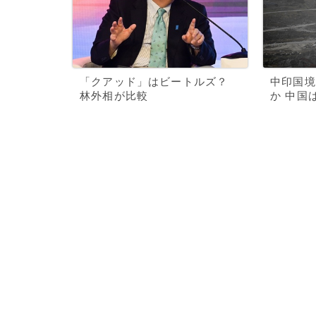
「クアッド」はビートルズ？
中印国境
林外相が比較
か 中国