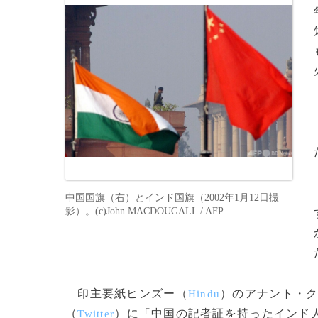
中国国旗（右）とインド国旗（2002年1月12日撮
影）。(c)John MACDOUGALL / AFP
印主要紙ヒンズー（
）のアナント・
Hindu
（
）に「中国の記者証を持ったインド
Twitter