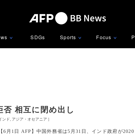
ews
SDGs
Sports
Focus
P
∨
∨
∨
拒否 相互に閉め出し
インド
アジア・オセアニア
]
【6月1日 AFP】中国外務省は5月31日、インド政府が2020