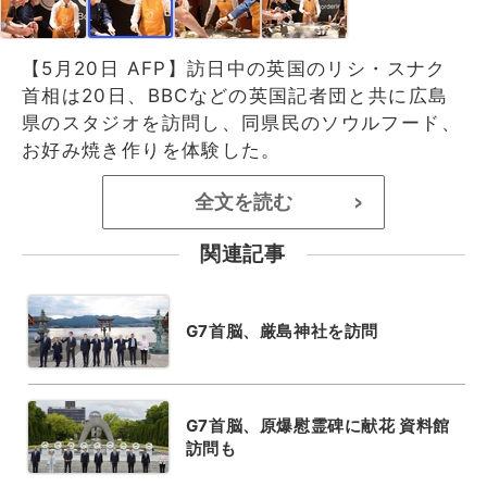
【5月20日 AFP】訪日中の英国のリシ・スナク
首相は20日、BBCなどの英国記者団と共に広島
県のスタジオを訪問し、同県民のソウルフード、
お好み焼き作りを体験した。
全文を読む
>
関連記事
G7首脳、厳島神社を訪問
G7首脳、原爆慰霊碑に献花 資料館
訪問も