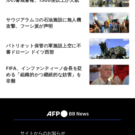
ルの警戒警報、1500便以上が欠航
サウジアラムコの石油施設に無人機
攻撃、フーシ派が声明
パトリオット保管の軍施設上空に不
審ドローン ドイツ西部
FIFA、インファンティーノ会長を貶
める「組織的かつ継続的な妨害」を
非難
サイトからのお知らせ