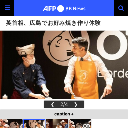
英首相、広島でお好み焼き作り体験
❮
2/4
❯
caption +