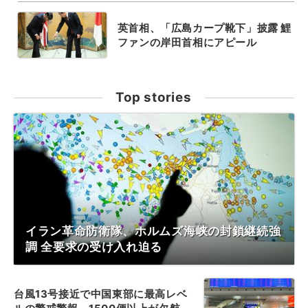
英首相、「広島カープ靴下」披露 鯉
ファンの岸田首相にアピール
Top stories
イラン革命防衛隊、ホルムズ海峡の封鎖継続強
調 全要求の受け入れ迫る
台風13号接近で中国東部に最高レベ