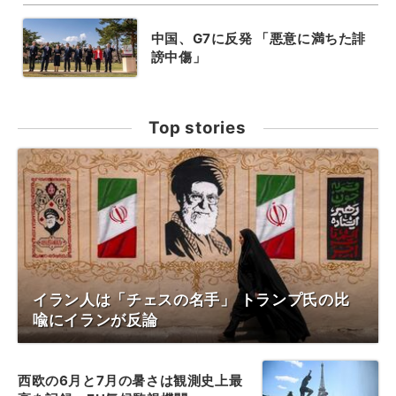
中国、G7に反発 「悪意に満ちた誹
謗中傷」
Top stories
イラン人は「チェスの名手」 トランプ氏の比
喩にイランが反論
西欧の6月と7月の暑さは観測史上最