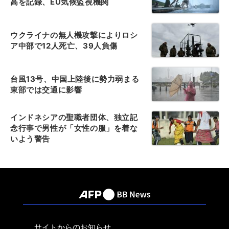
高を記録、EU気候監視機関
ウクライナの無人機攻撃によりロシ
ア中部で12人死亡、39人負傷
台風13号、中国上陸後に勢力弱まる
東部では交通に影響
インドネシアの聖職者団体、独立記
念行事で男性が「女性の服」を着な
いよう警告
サイトからのお知らせ