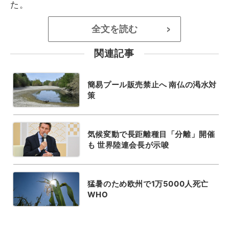
た。
全文を読む
>
関連記事
簡易プール販売禁止へ 南仏の渇水対
策
気候変動で長距離種目「分離」開催
も 世界陸連会長が示唆
猛暑のため欧州で1万5000人死亡
WHO