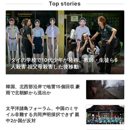
Top stories
タイの学校で10代少年が発砲、教師・生徒ら6
人殺害 祖父母殺害した後移動
韓国、北西部沿岸で地雷15個回収 豪
雨で北朝鮮から流出か
太平洋諸島フォーラム、中国のミサ
イル非難する共同声明採択できず 親
中2か国が反対