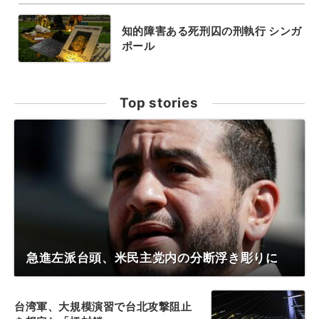
知的障害ある死刑囚の刑執行 シンガ
ポール
Top stories
急進左派台頭、米民主党内の分断浮き彫りに
台湾軍、大規模演習で台北攻撃阻止