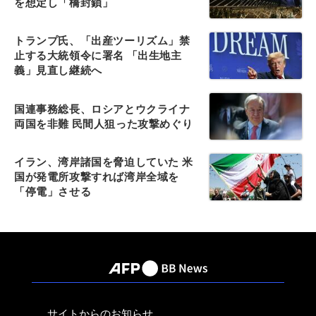
を想定し「橋封鎖」
トランプ氏、「出産ツーリズム」禁
止する大統領令に署名 「出生地主
義」見直し継続へ
国連事務総長、ロシアとウクライナ
両国を非難 民間人狙った攻撃めぐり
イラン、湾岸諸国を脅迫していた 米
国が発電所攻撃すれば湾岸全域を
「停電」させる
サイトからのお知らせ