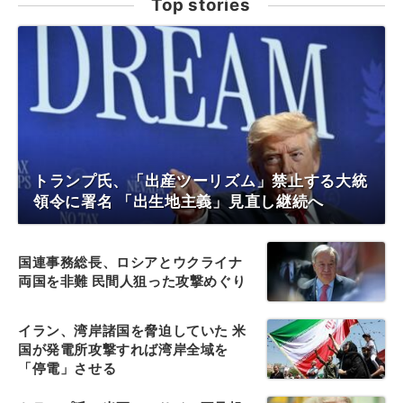
Top stories
トランプ氏、「出産ツーリズム」禁止する大統
領令に署名 「出生地主義」見直し継続へ
国連事務総長、ロシアとウクライナ
両国を非難 民間人狙った攻撃めぐり
イラン、湾岸諸国を脅迫していた 米
国が発電所攻撃すれば湾岸全域を
「停電」させる