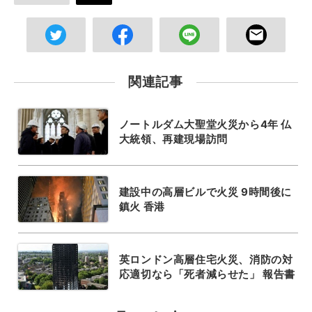
関連記事
ノートルダム大聖堂火災から4年 仏
大統領、再建現場訪問
建設中の高層ビルで火災 9時間後に
鎮火 香港
英ロンドン高層住宅火災、消防の対
応適切なら「死者減らせた」 報告書