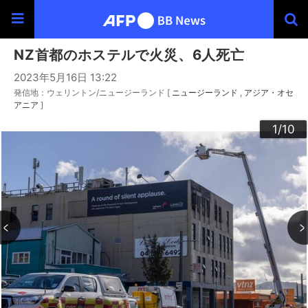
NZ首都のホステルで火災、6人死亡
2023年5月16日 13:22
発信地：ウェリントン/ニュージーランド [
ニュージーランド
アジア・オセ
アニア
]
10
3
4
6
9
2
5
7
8
1
/10
/10
/10
/10
/10
/10
/10
/10
/10
/10