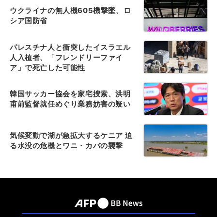
ウクライナの無人機605機撃墜、ロ
シア国防省
パレスチナ人と衝突したイスラエル
人入植者、「フレンドリーファイ
ア」で死亡した可能性
韓国サッカー協会を家宅捜索、洪明
甫前監督就任めぐり業務妨害の疑い
気候変動で湖が急拡大するケニア 迫
る水没の危機とワニ・カバの襲撃