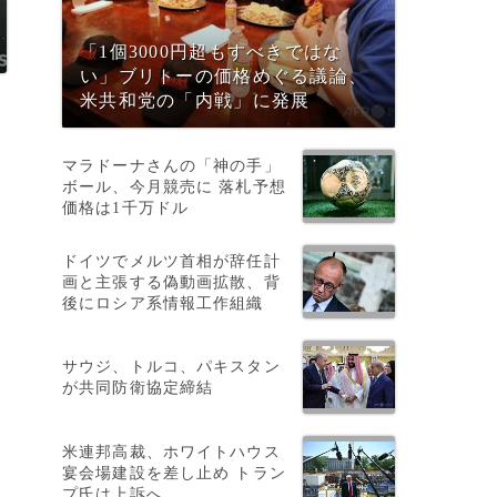
「1個3000円超もすべきではな
い」ブリトーの価格めぐる議論、
米共和党の「内戦」に発展
マラドーナさんの「神の手」
ボール、今月競売に 落札予想
価格は1千万ドル
ドイツでメルツ首相が辞任計
る
画と主張する偽動画拡散、背
後にロシア系情報工作組織
サウジ、トルコ、パキスタン
が共同防衛協定締結
米連邦高裁、ホワイトハウス
宴会場建設を差し止め トラン
プ氏は上訴へ