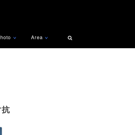
hoto
Area
∨
∨
対抗