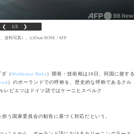
❮
1/3
❯
真）。(c)Ozan KOSE / AFP
ブダ（
）開発・技術相は10日、同国に接す
Waldemar Buda
）のポーランドでの呼称を、歴史的な呼称であるクル
grad
ルレビエツはドイツ語ではケーニヒスベルク
担う国家委員会の勧告に基づく対応だという。
いことから、ポーランド語におけるカリーニングラード