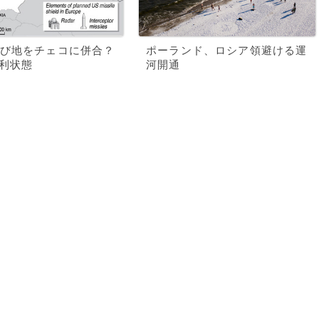
び地をチェコに併合？
ポーランド、ロシア領避ける運
喜利状態
河開通