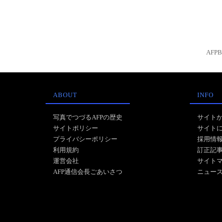
AFP
ABOUT
INFO
写真でつづるAFPの歴史
サイト
サイトポリシー
サイト
プライバシーポリシー
採用情
利用規約
訂正記
運営会社
サイト
AFP通信会長ごあいさつ
ニュー