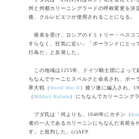
州と州都カリーニングラードの呼称変更を決
後、クルレビエツが使用されることになる。
発表を受け、ロシアのドミトリー・ペスコ
すらなく、狂気に近い」「ポーランドにとっ
行為だ」と反発した。
この地域は1255年、ドイツ騎士団によって
ちなんでケーニヒスベルクと命名され、ポー
界大戦（
）後ソ連に編入され、1
World War II
（
）にちなんでカリーニング
Mikhail Kalinin
ブダ氏は「何よりも、1940年にカチン（
Ka
者の一人であるカリーニンにちなんだ名前を
す」と批判した。(c)AFP