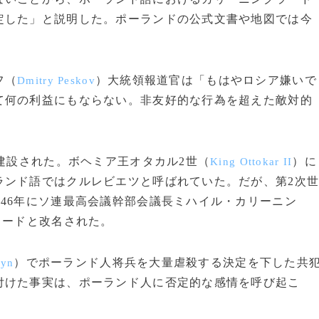
定した」と説明した。ポーランドの公式文書や地図では今
フ（
）大統領報道官は「もはやロシア嫌いで
Dmitry Peskov
て何の利益にもならない。非友好的な行為を超えた敵対的
建設された。ボヘミア王オタカル2世（
）に
King Ottokar II
ランド語ではクルレビエツと呼ばれていた。だが、第2次
946年にソ連最高会議幹部会議長ミハイル・カリーニン
ラードと改名された。
）でポーランド人将兵を大量虐殺する決定を下した共
tyn
付けた事実は、ポーランド人に否定的な感情を呼び起こ