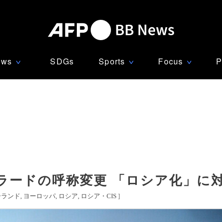
ews
SDGs
Sports
Focus
P
∨
∨
∨
ラードの呼称変更 「ロシア化」に
ーランド
ヨーロッパ
ロシア
ロシア・CIS
]