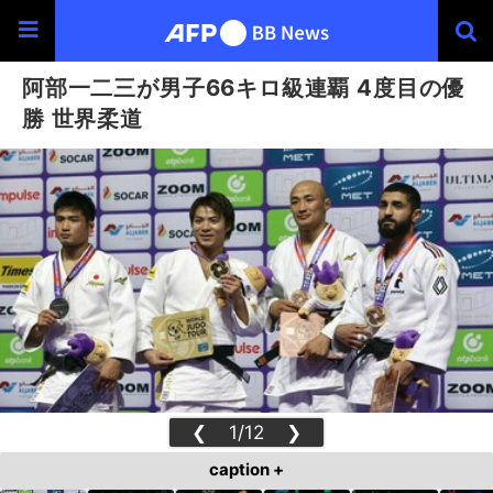
阿部一二三が男子66キロ級連覇 4度目の優
勝 世界柔道
❮
1/12
❯
caption +