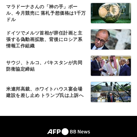
マラドーナさんの「神の手」ボー
ル、今月競売に 落札予想価格は1千万
ドル
ドイツでメルツ首相が辞任計画と主
張する偽動画拡散、背後にロシア系
情報工作組織
サウジ、トルコ、パキスタンが共同
防衛協定締結
米連邦高裁、ホワイトハウス宴会場
建設を差し止め トランプ氏は上訴へ