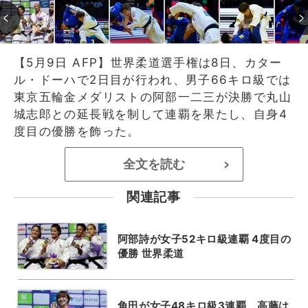
【5月9日 AFP】世界柔道選手権は8日、カター
ル・ドーハで2日目が行われ、男子66キロ級では
東京五輪金メダリストの阿部一二三が決勝で丸山
城志郎との延長戦を制して連覇を果たし、自身4
度目の優勝を飾った。
全文を読む
>
関連記事
阿部詩が女子52キロ級連覇 4度目の
優勝 世界柔道
角田が女子48キロ級3連覇、高藤は