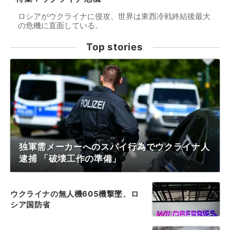
ロシアがウクライナに侵攻、世界は東西冷戦終結後最大
の危機に直面している。
Top stories
独軍需メーカーへのスパイ行為でウクライナ人
逮捕 「破壊工作の準備」
ウクライナの無人機605機撃墜、ロ
シア国防省