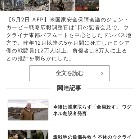
【5月2日 AFP】米国家安全保障会議のジョン・
カービー戦略広報調整官は1日の記者会見で、ウ
クライナ東部バフムートを中心としたドンバス地
方で、昨年12月以降の5か月間に死亡したロシア
側の戦闘員は2万人以上、負傷者は8万人に上る
との推計を明らかにした。
全文を読む
>
関連記事
今後は捕虜取らず「全員殺す」 ワグ
ネル創設者発言
激戦地の負傷兵救う 不休のウクライ