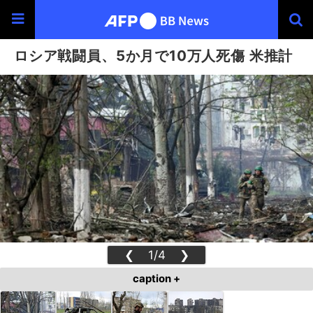
ロシア戦闘員、5か月で10万人死傷 米推計
❮
1/4
❯
caption +