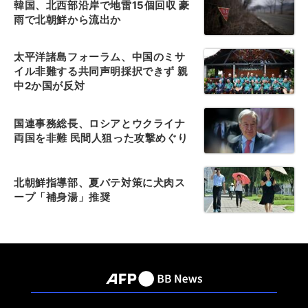
韓国、北西部沿岸で地雷15個回収 豪
雨で北朝鮮から流出か
太平洋諸島フォーラム、中国のミサ
イル非難する共同声明採択できず 親
中2か国が反対
国連事務総長、ロシアとウクライナ
両国を非難 民間人狙った攻撃めぐり
北朝鮮指導部、夏バテ対策に犬肉ス
ープ「補身湯」推奨