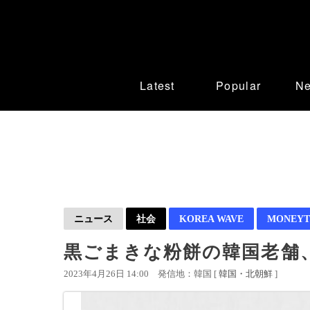
Latest
Popular
N
ニュース
社会
KOREA WAVE
MONEYT
黒ごまきな粉餅の韓国老舗
2023年4月26日 14:00
発信地：韓国 [
韓国・北朝鮮
]