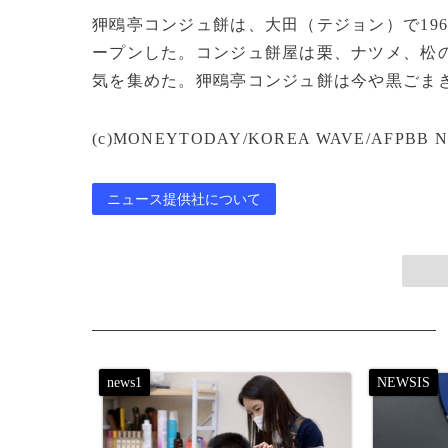
狎鴎亭コンジュ餅は、大田（テジョン）で196
ープンした。コンジュ餅屋は栗、ナツメ、松
気を集めた。狎鴎亭コンジュ餅は今や黒ごま
(c)MONEYTODAY/KOREA WAVE/AFPBB N
ニュース提供社について