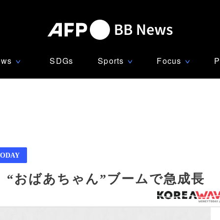
ews
SDGs
Sports
Focus
P
∨
∨
∨
ODAY
、“おばあちゃん”ブームで急成長