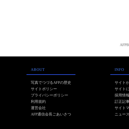
AFP
ABOUT
INFO
写真でつづるAFPの歴史
サイト
サイトポリシー
サイト
プライバシーポリシー
採用情
利用規約
訂正記
運営会社
サイト
AFP通信会長ごあいさつ
ニュー