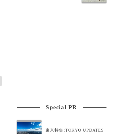
>
Special PR
東京特集:TOKYO UPDATES