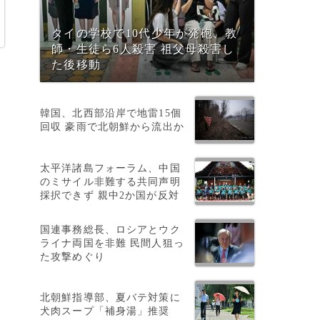
タイの学校で10代少年が発砲、教
師・生徒ら6人殺害 祖父母殺害し
た後移動
韓国、北西部沿岸で地雷15個
回収 豪雨で北朝鮮から流出か
太平洋諸島フォーラム、中国
のミサイル非難する共同声明
採択できず 親中2か国が反対
国連事務総長、ロシアとウク
ライナ両国を非難 民間人狙っ
た攻撃めぐり
北朝鮮指導部、夏バテ対策に
犬肉スープ「補身湯」推奨