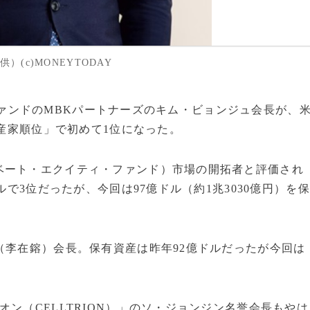
(c)MONEYTODAY
投資ファンドのMBKパートナーズのキム・ビョンジュ会長が、
資産家順位」で初めて1位になった。
ベート・エクイティ・ファンド）市場の開拓者と評価され
ルで3位だったが、今回は97億ドル（約1兆3030億円）を保
（李在鎔）会長。保有資産は昨年92億ドルだったが今回は
ン（CELLTRION）」のソ・ジョンジン名誉会長もやは