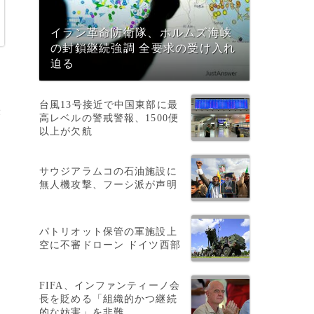
イラン革命防衛隊、ホルムズ海峡
の封鎖継続強調 全要求の受け入れ
迫る
台風13号接近で中国東部に最
米
高レベルの警戒警報、1500便
以上が欠航
サウジアラムコの石油施設に
無人機攻撃、フーシ派が声明
パトリオット保管の軍施設上
空に不審ドローン ドイツ西部
FIFA、インファンティーノ会
長を貶める「組織的かつ継続
的な妨害」を非難