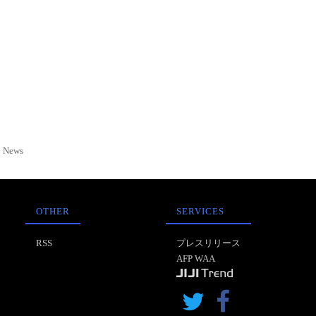
News
OTHER
SERVICES
RSS
プレスリリース
AFP WAA