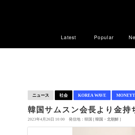
Latest
Popular
N
ニュース
社会
KOREA WAVE
MONEYT
韓国サムスン会長より金持ち
2023年4月26日 10:00
発信地：韓国 [
韓国・北朝鮮
]