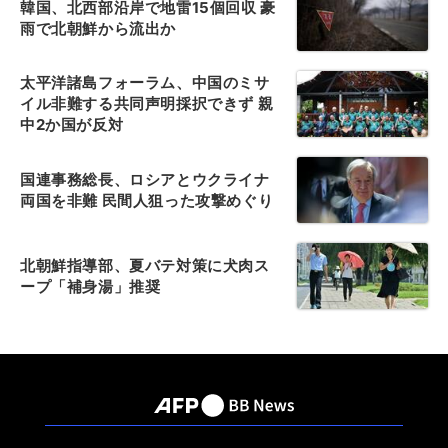
韓国、北西部沿岸で地雷15個回収 豪
雨で北朝鮮から流出か
太平洋諸島フォーラム、中国のミサ
イル非難する共同声明採択できず 親
中2か国が反対
国連事務総長、ロシアとウクライナ
両国を非難 民間人狙った攻撃めぐり
北朝鮮指導部、夏バテ対策に犬肉ス
ープ「補身湯」推奨