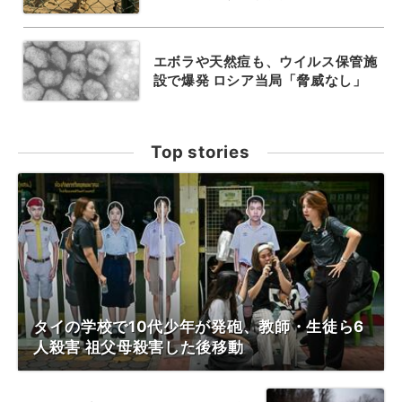
エボラや天然痘も、ウイルス保管施
設で爆発 ロシア当局「脅威なし」
Top stories
タイの学校で10代少年が発砲、教師・生徒ら6
人殺害 祖父母殺害した後移動