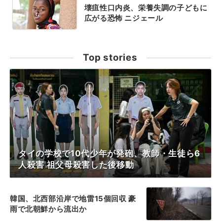
壊疽性口内炎、栄養失調の子どもに
広がる恐怖 ニジェール
Top stories
タイの学校で10代少年が発砲、教師・生徒ら6
人殺害 祖父母殺害した後移動
韓国、北西部沿岸で地雷15個回収 豪
雨で北朝鮮から流出か