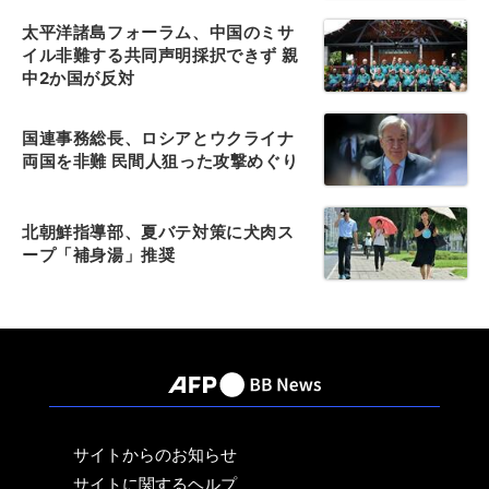
太平洋諸島フォーラム、中国のミサ
イル非難する共同声明採択できず 親
中2か国が反対
国連事務総長、ロシアとウクライナ
両国を非難 民間人狙った攻撃めぐり
北朝鮮指導部、夏バテ対策に犬肉ス
ープ「補身湯」推奨
サイトからのお知らせ
サイトに関するヘルプ