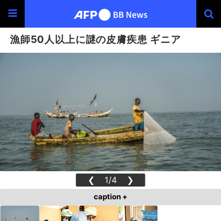
漁師50人以上に謎の皮膚疾患 ギニア
❮
1/4
❯
caption +