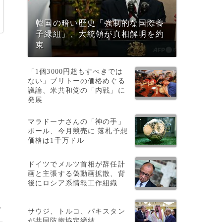
韓国の暗い歴史「強制的な国際養
子縁組」、大統領が真相解明を約
束
「1個3000円超もすべきでは
ない」ブリトーの価格めぐる
議論、米共和党の「内戦」に
発展
マラドーナさんの「神の手」
ボール、今月競売に 落札予想
価格は1千万ドル
ドイツでメルツ首相が辞任計
画と主張する偽動画拡散、背
後にロシア系情報工作組織
>
サウジ、トルコ、パキスタン
が共同防衛協定締結