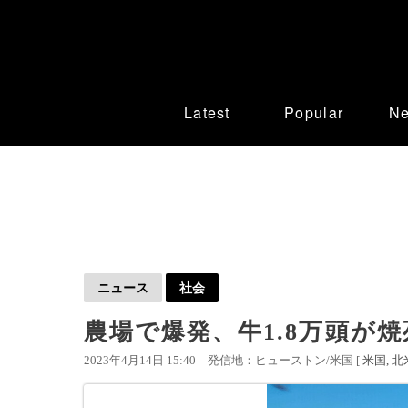
Latest
Popular
N
ニュース
社会
農場で爆発、牛1.8万頭が焼
2023年4月14日 15:40
発信地：ヒューストン/米国 [
米国
北