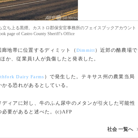
ら立ち上る黒煙。カストロ郡保安官事務所のフェイスブックアカウント
of Castro County Sheriff's Office
日、回廊地帯に位置するディミット（
）近郊の酪農場で
Dimmitt
だほか、従業員1人が負傷したと発表した。
）で発生した。テキサス州の農業当局
thfork Dairy Farms
かかる恐れがあるとしている。
ディアに対し、牛のふん尿中のメタンが引火した可能性
要があると述べた。(c)AFP
社会 一覧へ