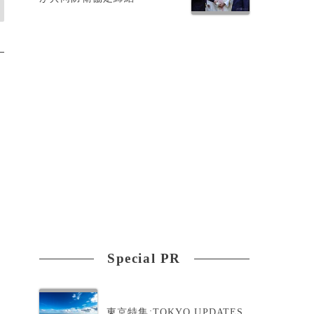
Special PR
東京特集:TOKYO UPDATES