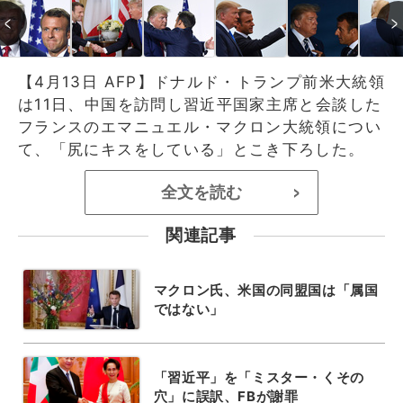
【4月13日 AFP】ドナルド・トランプ前米大統領
は11日、中国を訪問し習近平国家主席と会談した
フランスのエマニュエル・マクロン大統領につい
て、「尻にキスをしている」とこき下ろした。
全文を読む
>
関連記事
マクロン氏、米国の同盟国は「属国
ではない」
「習近平」を「ミスター・くその
穴」に誤訳、FBが謝罪