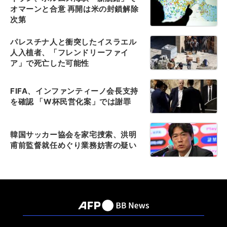
オマーンと合意 再開は米の封鎖解除
次第
パレスチナ人と衝突したイスラエル
人入植者、「フレンドリーファイ
ア」で死亡した可能性
FIFA、インファンティーノ会長支持
を確認 「W杯民営化案」では謝罪
韓国サッカー協会を家宅捜索、洪明
甫前監督就任めぐり業務妨害の疑い