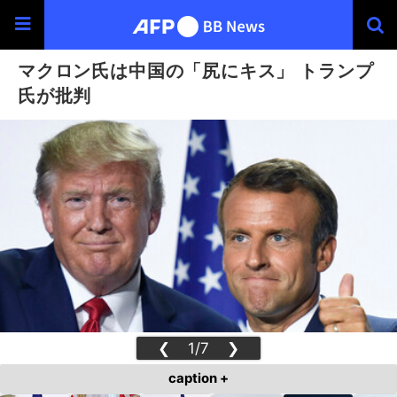
マクロン氏は中国の「尻にキス」 トランプ
氏が批判
❮
1/7
❯
caption +