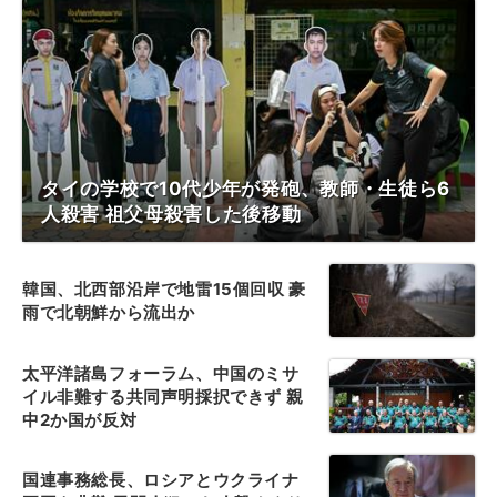
タイの学校で10代少年が発砲、教師・生徒ら6
人殺害 祖父母殺害した後移動
韓国、北西部沿岸で地雷15個回収 豪
雨で北朝鮮から流出か
太平洋諸島フォーラム、中国のミサ
イル非難する共同声明採択できず 親
中2か国が反対
国連事務総長、ロシアとウクライナ