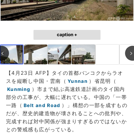
caption +
【4月23日 AFP】タイの首都バンコクからラオ
スを縦断し中国・雲南（
）省昆明（
Yunnan
）市まで結ぶ高速鉄道計画のタイ国内
Kunming
部分の工事が、大幅に遅れている。中国の「一帯
一路（
）」構想の一部を成すもの
Belt and Road
だが、歴史的建造物が壊されることへの批判や、
完成すれば対中関係が強まりすぎるのではないか
との警戒感も広がっている。