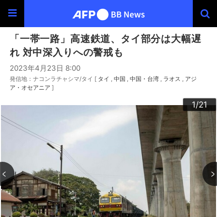
「一帯一路」高速鉄道、タイ部分は大幅遅
れ 対中深入りへの警戒も
2023年4月23日 8:00
発信地：ナコンラチャシマ/タイ [
タイ
中国
中国・台湾
ラオス
アジ
ア・オセアニア
]
20
10
13
14
16
19
12
15
17
18
21
11
3
4
6
9
2
5
7
8
1
/21
/21
/21
/21
/21
/21
/21
/21
/21
/21
/21
/21
/21
/21
/21
/21
/21
/21
/21
/21
/21