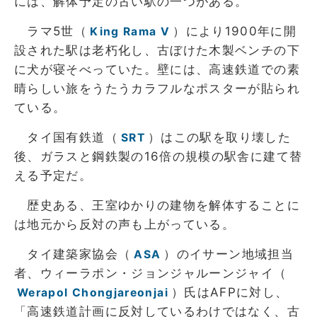
には、解体予定の古い駅の一つがある。
ラマ5世（
）により1900年に開
King Rama V
設された駅は老朽化し、古ぼけた木製ベンチの下
に犬が寝そべっていた。壁には、高速鉄道での素
晴らしい旅をうたうカラフルなポスターが貼られ
ている。
タイ国有鉄道（
）はこの駅を取り壊した
SRT
後、ガラスと鋼鉄製の16倍の規模の駅舎に建て替
える予定だ。
歴史ある、王室ゆかりの建物を解体することに
は地元から反対の声も上がっている。
タイ建築家協会（
）のイサーン地域担当
ASA
者、ウィーラポン・ジョンジャルーンジャイ（
）氏はAFPに対し、
Werapol Chongjareonjai
「高速鉄道計画に反対しているわけではなく、古