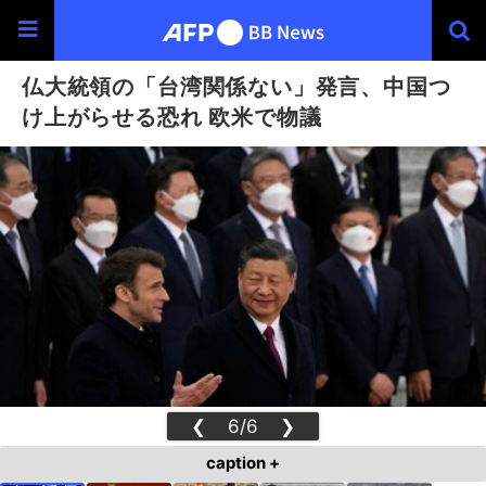
仏大統領の「台湾関係ない」発言、中国つ
け上がらせる恐れ 欧米で物議
❮
6/6
❯
caption +