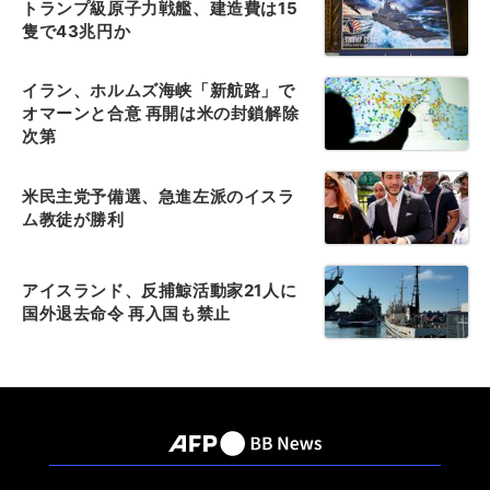
トランプ級原子力戦艦、建造費は15
隻で43兆円か
イラン、ホルムズ海峡「新航路」で
オマーンと合意 再開は米の封鎖解除
次第
米民主党予備選、急進左派のイスラ
ム教徒が勝利
アイスランド、反捕鯨活動家21人に
国外退去命令 再入国も禁止