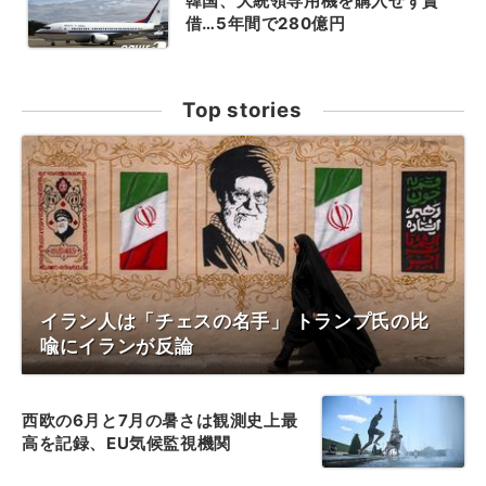
韓国、大統領専用機を購入せず賃
借…5年間で280億円
Top stories
イラン人は「チェスの名手」 トランプ氏の比
喩にイランが反論
西欧の6月と7月の暑さは観測史上最
高を記録、EU気候監視機関