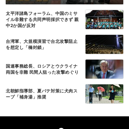
太平洋諸島フォーラム、中国のミサ
イル非難する共同声明採択できず 親
中2か国が反対
台湾軍、大規模演習で台北攻撃阻止
を想定し「橋封鎖」
国連事務総長、ロシアとウクライナ
両国を非難 民間人狙った攻撃めぐり
北朝鮮指導部、夏バテ対策に犬肉ス
ープ「補身湯」推奨