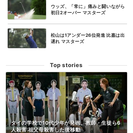
ウッズ、「常に」痛みと闘いながら
初日2オーバー マスターズ
松山は1アンダー26位発進 比嘉は出
遅れ マスターズ
Top stories
タイの学校で10代少年が発砲、教師・生徒ら6
人殺害 祖父母殺害した後移動