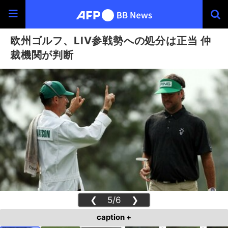
欧州ゴルフ、LIV参戦勢への処分は正当 仲
裁機関が判断
❮
5/6
❯
caption +