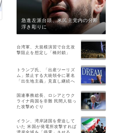
急進左派台頭、米民主党内の分断
浮き彫りに
台湾軍、大規模演習で台北攻
撃阻止を想定し「橋封鎖」
トランプ氏、「出産ツーリズ
ム」禁止する大統領令に署名
「出生地主義」見直し継続へ
国連事務総長、ロシアとウク
ライナ両国を非難 民間人狙っ
た攻撃めぐり
イラン、湾岸諸国を脅迫して
いた 米国が発電所攻撃すれば
湾岸全域を「停電」させる