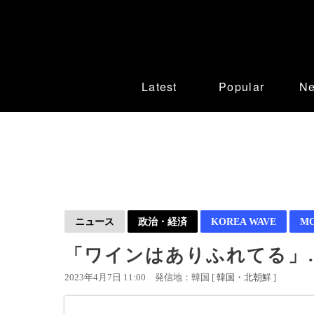
Latest
Popular
N
ニュース
政治・経済
KOREA WAVE
M
「ワインはありふれてる」…
2023年4月7日 11:00
発信地：韓国 [
韓国・北朝鮮
]