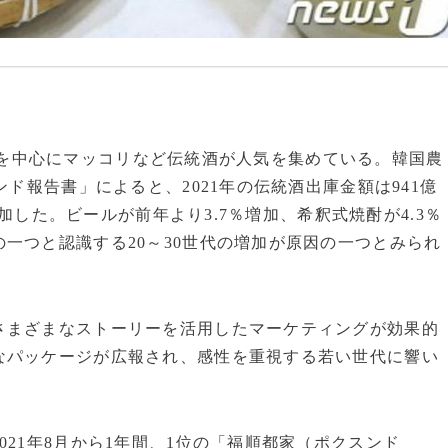
い世代を中心にマッコリなど伝統酒が人気を集めている。韓国農
ンド報告書」によると、2021年の伝統酒出庫金額は941億
増加した。ビールが前年より3.7％増加、希釈式焼酎が4.3％
一つと認識する20～30世代の増加が原因の一つとみられ
さまざまなストーリーを活用したマーケティングが効果的
なパッケージが広報され、感性を重視する若い世代に響い
21年8月から1年間、1位の「福順都家（ポクスンド