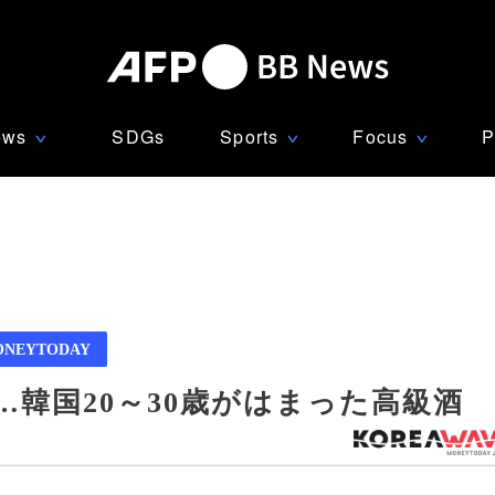
ews
SDGs
Sports
Focus
P
∨
∨
∨
ONEYTODAY
韓国20～30歳がはまった高級酒