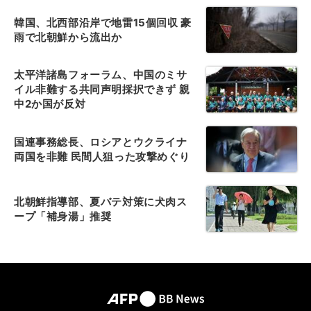
韓国、北西部沿岸で地雷15個回収 豪
雨で北朝鮮から流出か
太平洋諸島フォーラム、中国のミサ
イル非難する共同声明採択できず 親
中2か国が反対
国連事務総長、ロシアとウクライナ
両国を非難 民間人狙った攻撃めぐり
北朝鮮指導部、夏バテ対策に犬肉ス
ープ「補身湯」推奨