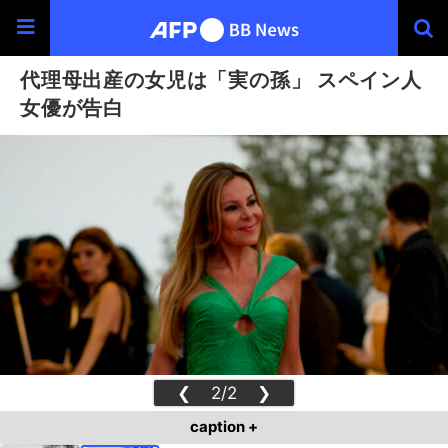
代理母出産の女児は「実の孫」 スペイン人
女優が告白
❮
2/2
❯
caption +