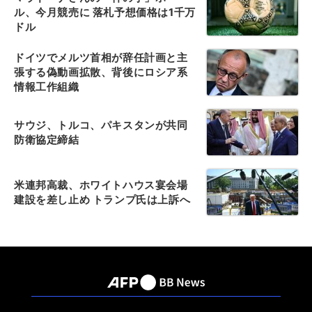
ル、今月競売に 落札予想価格は1千万
ドル
ドイツでメルツ首相が辞任計画と主
張する偽動画拡散、背後にロシア系
情報工作組織
サウジ、トルコ、パキスタンが共同
防衛協定締結
米連邦高裁、ホワイトハウス宴会場
建設を差し止め トランプ氏は上訴へ