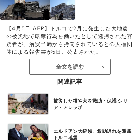
【4月5日 AFP】トルコで2月に発生した大地震
の被災地で略奪行為を働いたとして逮捕された容
疑者が、治安当局から拷問されているとの人権団
体による報告書が5日、公表された。
全文を読む
>
関連記事
被災した猫や犬を救助・保護 シリ
ア・アレッポ
エルドアン大統領、救助遅れを謝罪
トルコ地震