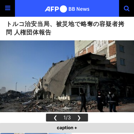
トルコ治安当局、被災地で略奪の容疑者拷
問 人権団体報告
❮
1/3
❯
caption +