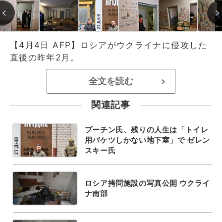
【4月4日 AFP】ロシアがウクライナに侵攻した
直後の昨年2月。
全文を読む
>
関連記事
プーチン氏、残りの人生は「トイレ
用バケツしかない地下室」で ゼレン
スキー氏
ロシア拷問施設の写真公開 ウクライ
ナ南部