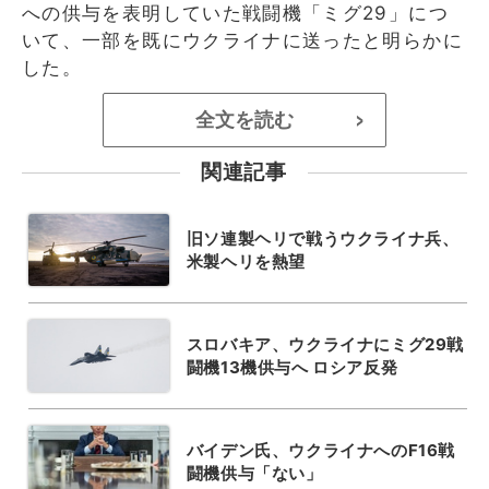
への供与を表明していた戦闘機「ミグ29」につ
いて、一部を既にウクライナに送ったと明らかに
した。
全文を読む
>
関連記事
旧ソ連製ヘリで戦うウクライナ兵、
米製ヘリを熱望
スロバキア、ウクライナにミグ29戦
闘機13機供与へ ロシア反発
バイデン氏、ウクライナへのF16戦
闘機供与「ない」