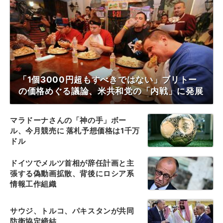
「1個3000円超もすべきではない」ブリトー
の価格めぐる議論、米共和党の「内戦」に発展
マラドーナさんの「神の手」ボー
ル、今月競売に 落札予想価格は1千万
ドル
ドイツでメルツ首相が辞任計画と主
張する偽動画拡散、背後にロシア系
情報工作組織
サウジ、トルコ、パキスタンが共同
防衛協定締結