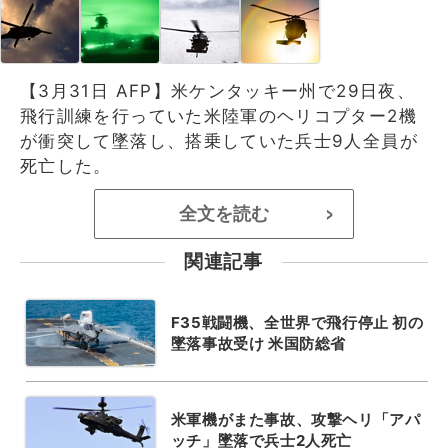
【3月31日 AFP】米ケンタッキー州で29日夜、
飛行訓練を行っていた米陸軍のヘリコプター2機
が衝突して墜落し、搭乗していた兵士9人全員が
死亡した。
全文を読む
>
関連記事
F35戦闘機、全世界で飛行停止 初の
墜落事故受け 米国防総省
米軍機がまた事故、攻撃ヘリ「アパ
ッチ」墜落で兵士2人死亡