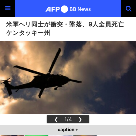
米軍ヘリ同士が衝突・墜落、9人全員死亡
ケンタッキー州
❮
1/4
❯
caption +