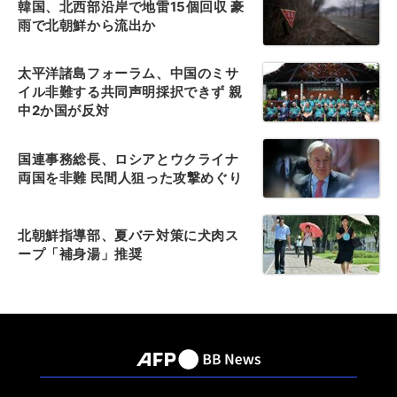
韓国、北西部沿岸で地雷15個回収 豪
雨で北朝鮮から流出か
太平洋諸島フォーラム、中国のミサ
イル非難する共同声明採択できず 親
中2か国が反対
国連事務総長、ロシアとウクライナ
両国を非難 民間人狙った攻撃めぐり
北朝鮮指導部、夏バテ対策に犬肉ス
ープ「補身湯」推奨