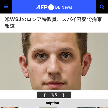
米WSJのロシア特派員、スパイ容疑で拘束
報道
❮
1/5
❯
caption +