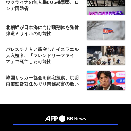
ウクライナの無人機605機撃墜、ロ
シア国防省
北朝鮮が日本海に向け飛翔体を発射
弾道ミサイルの可能性
パレスチナ人と衝突したイスラエル
人入植者、「フレンドリーファイ
ア」で死亡した可能性
韓国サッカー協会を家宅捜索、洪明
甫前監督就任めぐり業務妨害の疑い