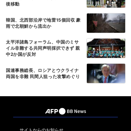
後移動
韓国、北西部沿岸で地雷15個回収 豪
雨で北朝鮮から流出か
太平洋諸島フォーラム、中国のミサ
イル非難する共同声明採択できず 親
中2か国が反対
国連事務総長、ロシアとウクライナ
両国を非難 民間人狙った攻撃めぐり
サイトからのお知らせ