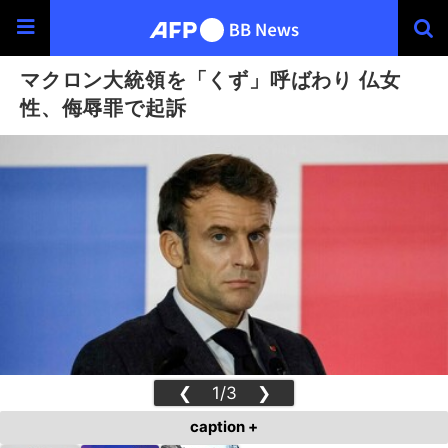
マクロン大統領を「くず」呼ばわり 仏女
性、侮辱罪で起訴
❮
1/3
❯
caption +