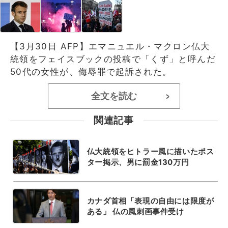
【3月30日 AFP】エマニュエル・マクロン仏大
統領をフェイスブックの投稿で「くず」と呼んだ
50代の女性が、侮辱罪で起訴された。
全文を読む
>
関連記事
仏大統領をヒトラー風に描いたポス
ター掲示、男に罰金130万円
カナダ首相「表現の自由には限度が
ある」 仏の風刺画事件受け