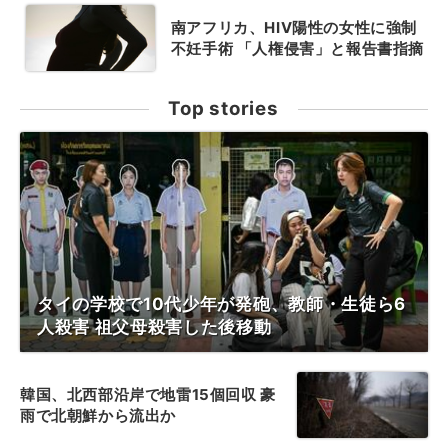
南アフリカ、HIV陽性の女性に強制
不妊手術 「人権侵害」と報告書指摘
Top stories
タイの学校で10代少年が発砲、教師・生徒ら6
人殺害 祖父母殺害した後移動
韓国、北西部沿岸で地雷15個回収 豪
雨で北朝鮮から流出か