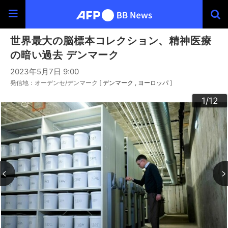
世界最大の脳標本コレクション、精神医療
の暗い過去 デンマーク
2023年5月7日 9:00
発信地：オーデンセ/デンマーク [
デンマーク
ヨーロッパ
]
10
12
11
3
4
6
9
2
5
7
8
1
/12
/12
/12
/12
/12
/12
/12
/12
/12
/12
/12
/12