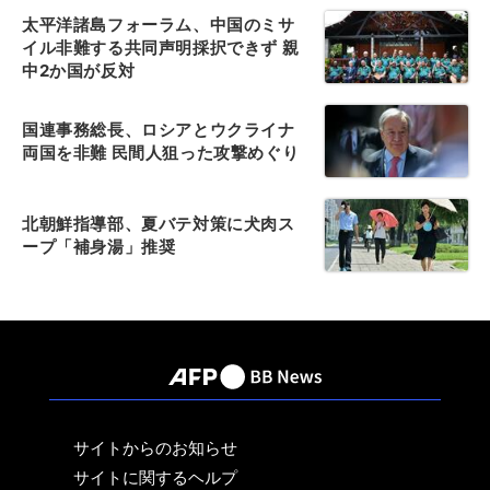
太平洋諸島フォーラム、中国のミサ
イル非難する共同声明採択できず 親
中2か国が反対
国連事務総長、ロシアとウクライナ
両国を非難 民間人狙った攻撃めぐり
北朝鮮指導部、夏バテ対策に犬肉ス
ープ「補身湯」推奨
サイトからのお知らせ
サイトに関するヘルプ