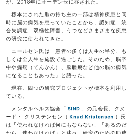
が、2018年にオーデンセに移された。
標本にされた脳の持ち主の一部は精神疾患と同
時に脳の病気を患っていたことから、認知症、統
合失調症、双極性障害、うつなどさまざまな疾患
の研究に使われてきた。
ニールセン氏は「患者の多くは人生の半分、も
しくは全人生を施設で過ごした。そのため、脳卒
中や癲癇（てんかん）、脳腫瘍など他の脳の病気
になることもあった」と語った。
現在、四つの研究プロジェクトが標本を利用し
ている。
メンタルヘルス協会「
」の元会長、クヌ
SIND
ード・ クリステンセン（
）氏
Knud Kristensen
は「使われなければ何にもならない」「あるのだ
から、使わなければ」と述べ、研究のための助成