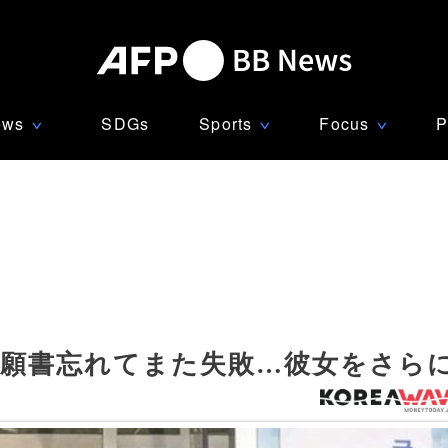
ews
SDGs
Sports
Focus
P
∨
∨
∨
、願書忘れてまた失敗…彼女をさら