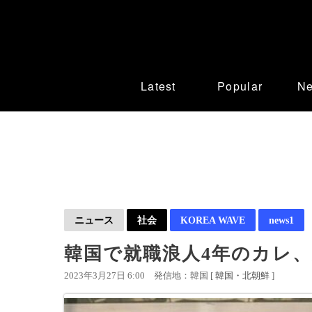
Latest
Popular
N
ニュース
社会
KOREA WAVE
news1
韓国で就職浪人4年のカレ
2023年3月27日 6:00
発信地：韓国 [
韓国・北朝鮮
]