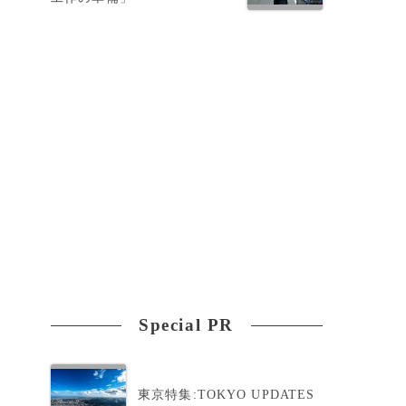
受
Special PR
東京特集:TOKYO UPDATES