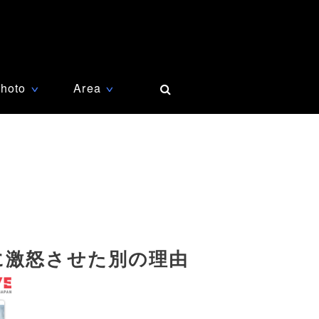
hoto
Area
∨
∨
に激怒させた別の理由