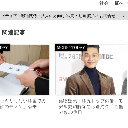
社会 一覧へ
メディア・報道関係・法人の方向け 写真・動画 購入のお問合せ
>
関連記事
ッキリしない韓国での
薬物疑惑・韓流トップ俳優、モ
誰のモノ？」論争
デル契約解除なら違約金「最低
でも10億円」