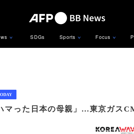
ews
SDGs
Sports
Focus
P
∨
∨
∨
ODAY
ハマった日本の母親」…東京ガスC