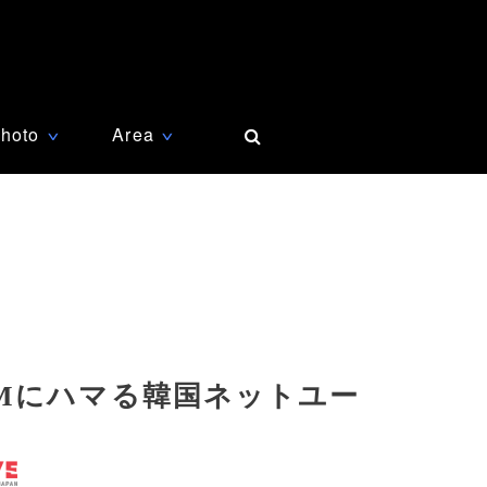
hoto
Area
∨
∨
Mにハマる韓国ネットユー