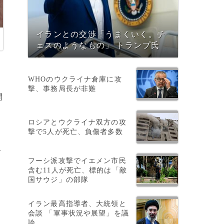
イランとの交渉「うまくいく。チ
ェスのようなもの」 トランプ氏
WHOのウクライナ倉庫に攻
撃、事務局長が非難
開
ロシアとウクライナ双方の攻
撃で5人が死亡、負傷者多数
ズ
フーシ派攻撃でイエメン市民
含む11人が死亡、標的は「敵
国サウジ」の部隊
ー
イラン最高指導者、大統領と
会談 「軍事状況や展望」を議
論