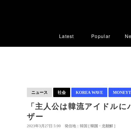
Latest
Popular
N
ニュース
社会
KOREA WAVE
MONEYT
「主人公は韓流アイドルに
ザー
2023年3月27日 5:00
発信地：韓国 [
韓国・北朝鮮
]