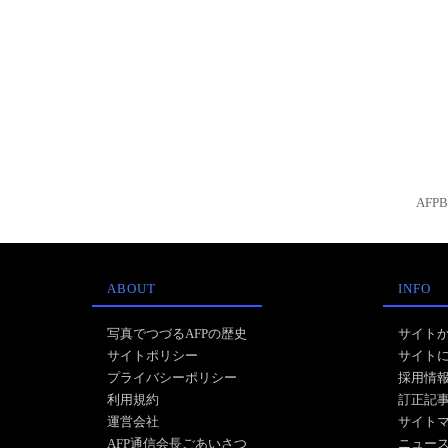
AFP
ABOUT
INFO
写真でつづるAFPの歴史
サイト
サイトポリシー
サイト
プライバシーポリシー
採用情
利用規約
訂正記
運営会社
サイト
AFP通信会長ごあいさつ
ニュー