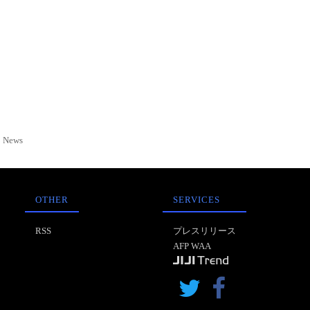
News
OTHER
SERVICES
RSS
プレスリリース
AFP WAA