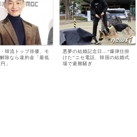
・韓流トップ俳優、モ
悪夢の結婚記念日…“爆弾仕掛
解除なら違約金「最低
けた”ニセ電話、韓国の結婚式
億円」
場で避難騒ぎ