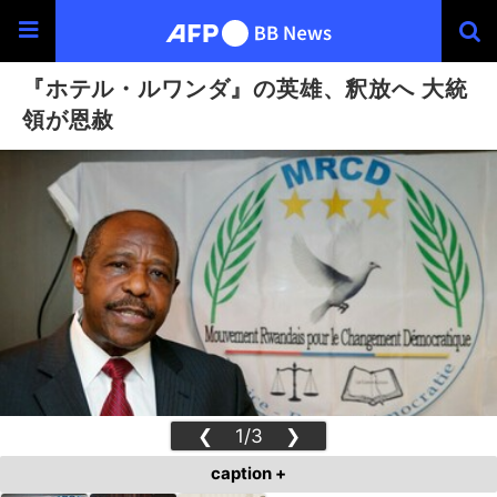
『ホテル・ルワンダ』の英雄、釈放へ 大統
領が恩赦
❮
1/3
❯
caption +