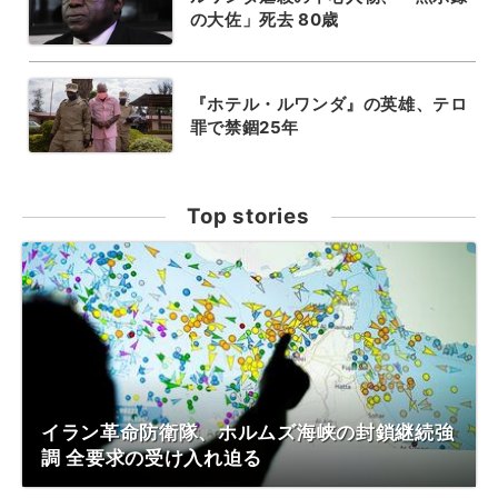
の大佐」死去 80歳
『ホテル・ルワンダ』の英雄、テロ
罪で禁錮25年
Top stories
イラン革命防衛隊、ホルムズ海峡の封鎖継続強
調 全要求の受け入れ迫る