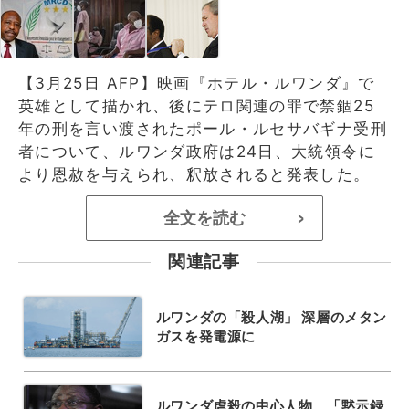
【3月25日 AFP】映画『ホテル・ルワンダ』で
英雄として描かれ、後にテロ関連の罪で禁錮25
年の刑を言い渡されたポール・ルセサバギナ受刑
者について、ルワンダ政府は24日、大統領令に
より恩赦を与えられ、釈放されると発表した。
全文を読む
>
関連記事
ルワンダの「殺人湖」 深層のメタン
ガスを発電源に
ルワンダ虐殺の中心人物、「黙示録