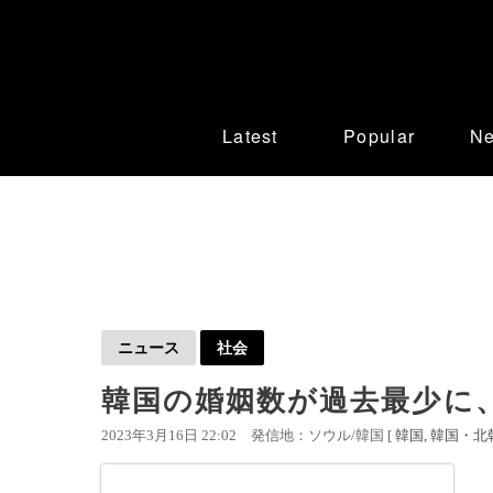
Latest
Popular
N
ニュース
社会
韓国の婚姻数が過去最少に、
2023年3月16日 22:02
発信地：ソウル/韓国 [
韓国
韓国・北