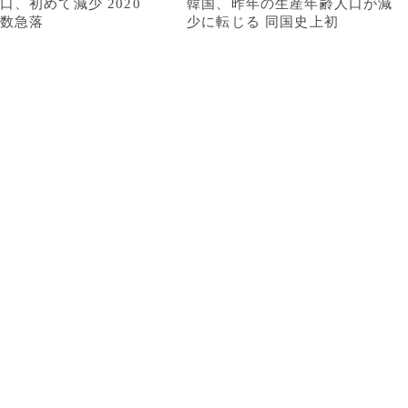
口、初めて減少 2020
韓国、昨年の生産年齢人口が減
数急落
少に転じる 同国史上初