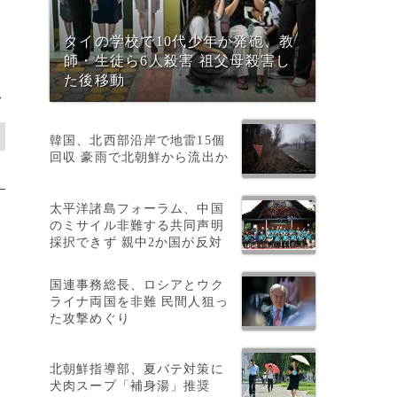
タイの学校で10代少年が発砲、教
師・生徒ら6人殺害 祖父母殺害し
た後移動
>
韓国、北西部沿岸で地雷15個
回収 豪雨で北朝鮮から流出か
太平洋諸島フォーラム、中国
のミサイル非難する共同声明
採択できず 親中2か国が反対
国連事務総長、ロシアとウク
ライナ両国を非難 民間人狙っ
た攻撃めぐり
北朝鮮指導部、夏バテ対策に
犬肉スープ「補身湯」推奨