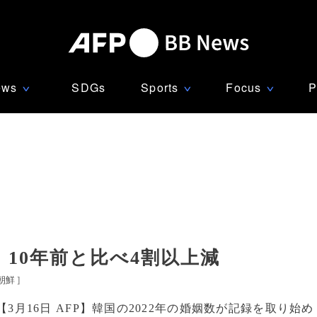
ews
SDGs
Sports
Focus
P
∨
∨
∨
10年前と比べ4割以上減
朝鮮
]
【3月16日 AFP】韓国の2022年の婚姻数が記録を取り始め