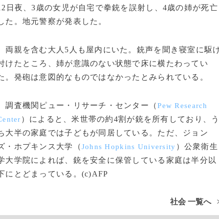
12日夜、3歳の女児が自宅で拳銃を誤射し、4歳の姉が死亡
した。地元警察が発表した。
両親を含む大人5人も屋内にいた。銃声を聞き寝室に駆
付けたところ、姉が意識のない状態で床に横たわってい
た。発砲は意図的なものではなかったとみられている。
調査機関ピュー・リサーチ・センター（
Pew Research
）によると、米世帯の約4割が銃を所有しており、
Center
ち大半の家庭では子どもが同居している。ただ、ジョン
ズ・ホプキンス大学（
）公衆衛生
Johns Hopkins University
学大学院によれば、銃を安全に保管している家庭は半分以
下にとどまっている。(c)AFP
社会 一覧へ