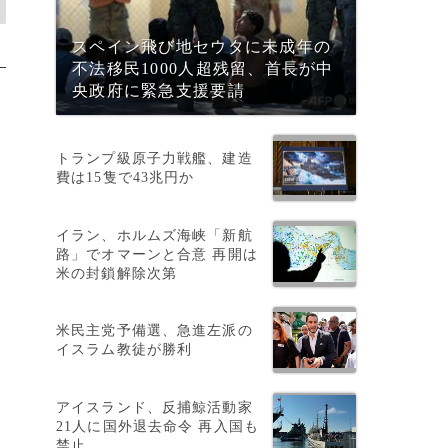
スペイン飛び地セウタに未成年の
不法移民1000人超残留、首長が中
央政府に緊急支援要請
トランプ級原子力戦艦、建造
費は15隻で43兆円か
イラン、ホルムズ海峡「新航
路」でオマーンと合意 再開は
米の封鎖解除次第
米民主党予備選、急進左派の
イスラム教徒が勝利
アイスランド、反捕鯨活動家
21人に国外退去命令 再入国も
禁止