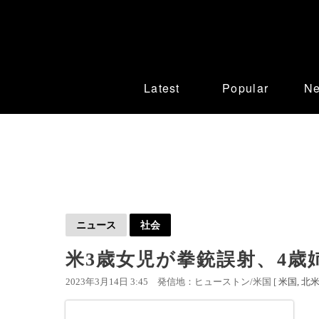
Latest
Popular
N
ニュース
社会
米3歳女児が拳銃誤射、4歳
2023年3月14日 3:45
発信地：ヒューストン/米国 [
米国
北