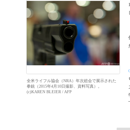
全米ライフル協会（NRA）年次総会で展示された
拳銃（2015年4月10日撮影、資料写真）。
(c)KAREN BLEIER / AFP