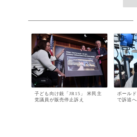
子ども向け銃「JR15」 米民主
ボールド
党議員が販売停止訴え
で訴追へ