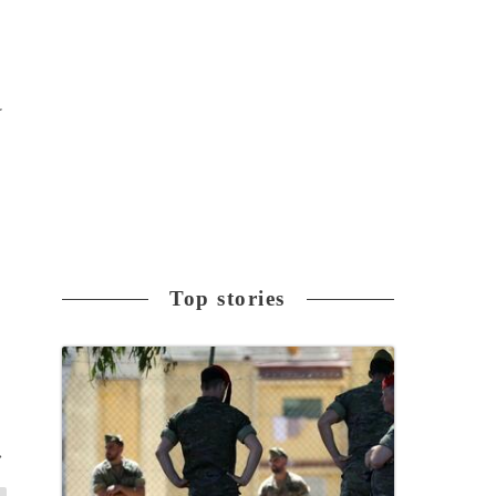
け
う
Top stories
>