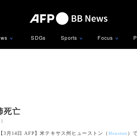
ews
SDGs
Sports
Focus
P
∨
∨
∨
姉死亡
米
]
【3月14日 AFP】米テキサス州ヒューストン（
）
Houston