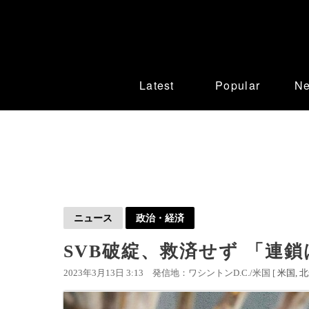
Latest
Popular
N
ニュース
政治・経済
SVB破綻、救済せず 「連
2023年3月13日 3:13
発信地：ワシントンD.C./米国 [
米国
北