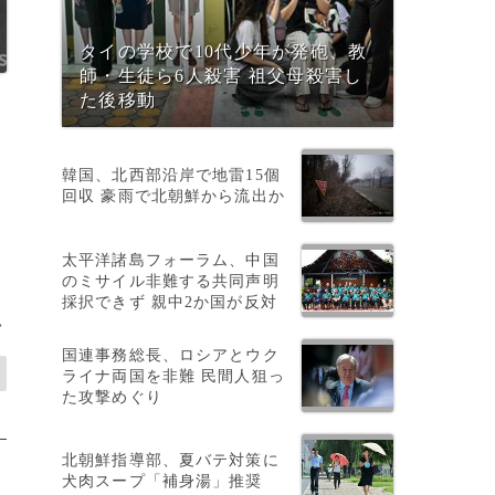
タイの学校で10代少年が発砲、教
師・生徒ら6人殺害 祖父母殺害し
た後移動
韓国、北西部沿岸で地雷15個
回収 豪雨で北朝鮮から流出か
太平洋諸島フォーラム、中国
のミサイル非難する共同声明
採択できず 親中2か国が反対
>
国連事務総長、ロシアとウク
ライナ両国を非難 民間人狙っ
た攻撃めぐり
北朝鮮指導部、夏バテ対策に
犬肉スープ「補身湯」推奨