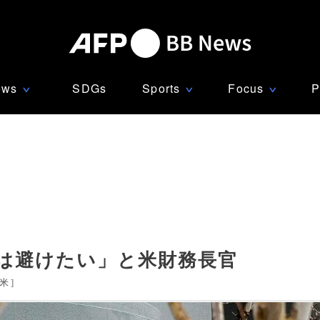
ews
SDGs
Sports
Focus
P
∨
∨
∨
鎖は避けたい」と米財務長官
米
]