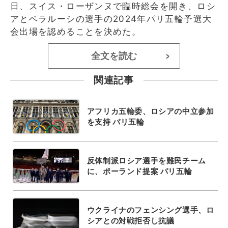
日、スイス・ローザンヌで臨時総会を開き、ロシ
アとベラルーシの選手の2024年パリ五輪予選大
会出場を認めることを決めた。
全文を読む
>
関連記事
アフリカ五輪委、ロシアの中立参加
を支持 パリ五輪
反体制派ロシア選手を難民チーム
に、ポーランド提案 パリ五輪
ウクライナのフェンシング選手、ロ
シアとの対戦拒否し抗議