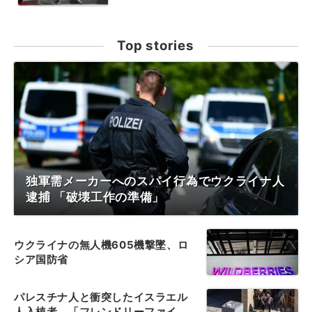
Top stories
独軍需メーカーへのスパイ行為でウクライナ人
逮捕 「破壊工作の準備」
ウクライナの無人機605機撃墜、ロ
シア国防省
パレスチナ人と衝突したイスラエル
人入植者、「フレンドリーファイ