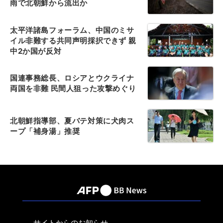
雨で北朝鮮から流出か
太平洋諸島フォーラム、中国のミサ
イル非難する共同声明採択できず 親
中2か国が反対
国連事務総長、ロシアとウクライナ
両国を非難 民間人狙った攻撃めぐり
北朝鮮指導部、夏バテ対策に犬肉ス
ープ「補身湯」推奨
サイトからのお知らせ