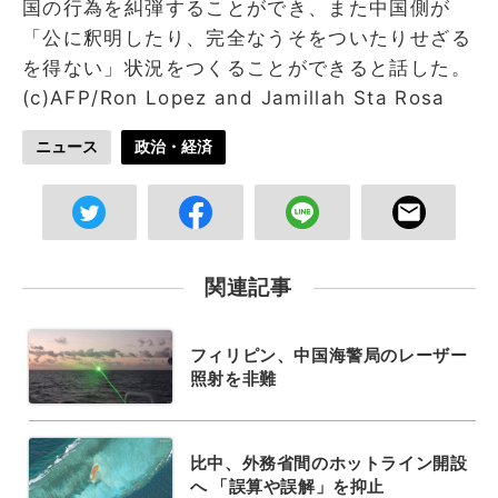
国の行為を糾弾することができ、また中国側が
「公に釈明したり、完全なうそをついたりせざる
を得ない」状況をつくることができると話した。
(c)AFP/Ron Lopez and Jamillah Sta Rosa
ニュース
政治・経済
関連記事
フィリピン、中国海警局のレーザー
照射を非難
比中、外務省間のホットライン開設
へ 「誤算や誤解」を抑止