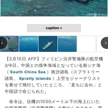
caption +
【3月10日 AFP】フィリピン沿岸警備隊の航空機
が9日、中国との係争海域となっている南シナ海
（
）南沙諸島（スプラトリー
South China Sea
諸島、
）上空をジャーナリスト
Spratly Islands
を乗せて飛行していたところ、「直ちに去れ」と
中国語で命じられた。
命令は、比機の1000メートル下の海上にいた
中国海警局（沿岸警備隊）の船から出された。周