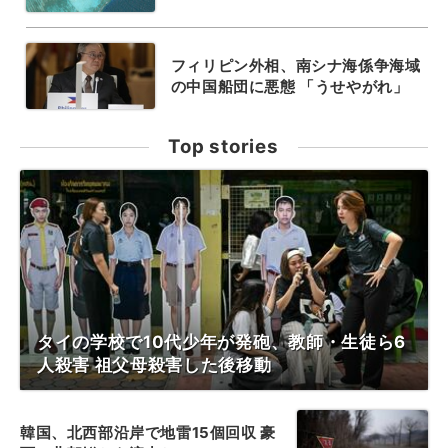
フィリピン外相、南シナ海係争海域
の中国船団に悪態 「うせやがれ」
Top stories
タイの学校で10代少年が発砲、教師・生徒ら6
人殺害 祖父母殺害した後移動
韓国、北西部沿岸で地雷15個回収 豪