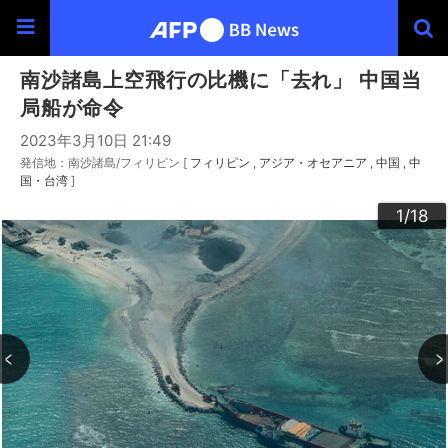
南沙諸島上空飛行の比機に「去れ」 中国当
局船が命令
2023年3月10日 21:49
発信地：南沙諸島/フィリピン [
フィリピン
アジア・オセアニア
中国
中
国・台湾
]
10
13
14
16
12
15
17
18
11
3
4
6
9
2
5
7
8
1
/18
/18
/18
/18
/18
/18
/18
/18
/18
/18
/18
/18
/18
/18
/18
/18
/18
/18