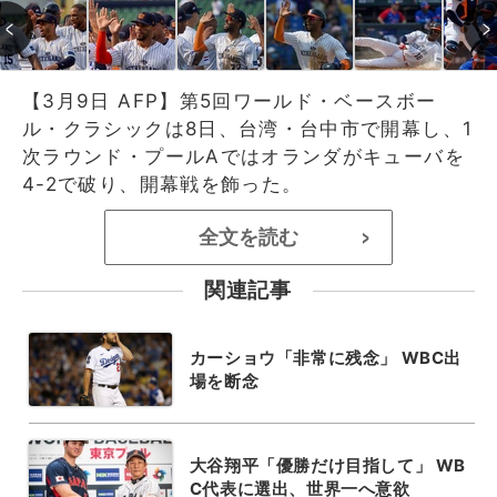
【3月9日 AFP】第5回ワールド・ベースボー
ル・クラシックは8日、台湾・台中市で開幕し、1
次ラウンド・プールAではオランダがキューバを
4-2で破り、開幕戦を飾った。
全文を読む
>
関連記事
カーショウ「非常に残念」 WBC出
場を断念
大谷翔平「優勝だけ目指して」 WB
C代表に選出、世界一へ意欲