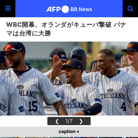
WBC開幕、オランダがキューバ撃破 パナ
マは台湾に大勝
❮
1/7
❯
caption +