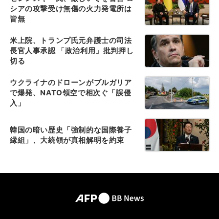
シアの攻撃受け無傷の火力発電所は
皆無
米上院、トランプ氏元弁護士の司法
長官人事承認 「政治利用」批判押し
切る
ウクライナのドローンがブルガリア
で爆発、NATO領空で相次ぐ「誤侵
入」
韓国の暗い歴史「強制的な国際養子
縁組」、大統領が真相解明を約束