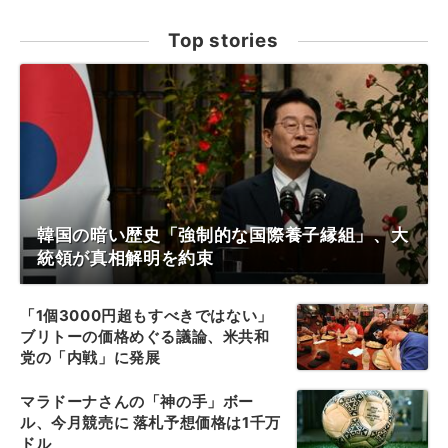
Top stories
韓国の暗い歴史「強制的な国際養子縁組」、大
統領が真相解明を約束
「1個3000円超もすべきではない」
ブリトーの価格めぐる議論、米共和
党の「内戦」に発展
マラドーナさんの「神の手」ボー
ル、今月競売に 落札予想価格は1千万
ドル