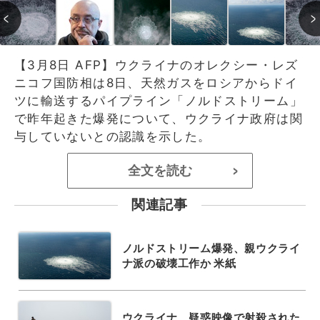
【3月8日 AFP】ウクライナのオレクシー・レズ
ニコフ国防相は8日、天然ガスをロシアからドイ
ツに輸送するパイプライン「ノルドストリーム」
で昨年起きた爆発について、ウクライナ政府は関
与していないとの認識を示した。
全文を読む
>
関連記事
ノルドストリーム爆発、親ウクライ
ナ派の破壊工作か 米紙
ウクライナ、疑惑映像で射殺された