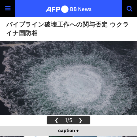
パイプライン破壊工作への関与否定 ウクラ
イナ国防相
❮
1/5
❯
caption +