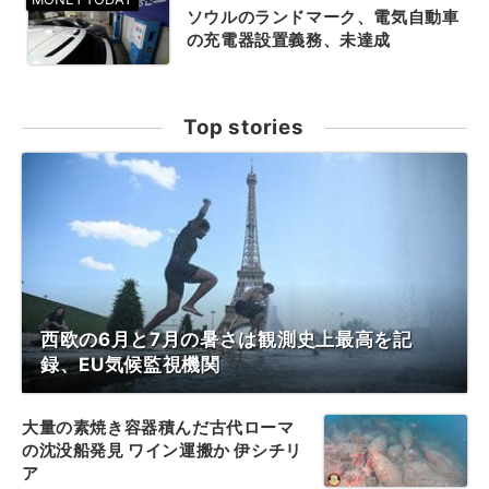
ソウルのランドマーク、電気自動車
の充電器設置義務、未達成
Top stories
西欧の6月と7月の暑さは観測史上最高を記
録、EU気候監視機関
大量の素焼き容器積んだ古代ローマ
の沈没船発見 ワイン運搬か 伊シチリ
ア